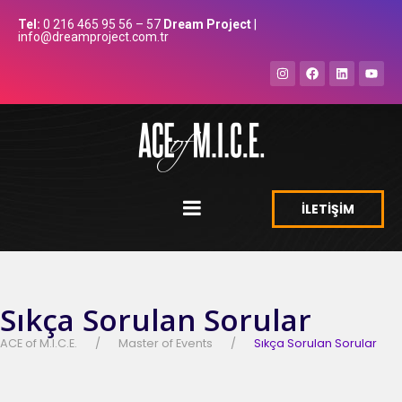
Tel:
0 216 465 95 56 – 57
Dream Project
|
info@dreamproject.com.tr
İLETİŞİM
Sıkça Sorulan Sorular
ACE of M.I.C.E.
Master of Events
Sıkça Sorulan Sorular