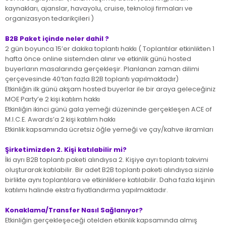
kaynakları, ajanslar, havayolu, cruise, teknoloji firmaları ve
organizasyon tedarikçileri )
B2B Paket içinde neler dahil ?
2 gün boyunca 15’er dakika toplantı hakkı ( Toplantılar etkinlikten 1
hafta önce online sistemden alınır ve etkinlik günü hosted
buyerların masalarında gerçekleşir. Planlanan zaman dilimi
çerçevesinde 40’tan fazla B2B toplantı yapılmaktadır)
Etkinliğin ilk günü akşam hosted buyerlar ile bir araya geleceğiniz
MOE Party’e 2 kişi katılım hakkı
Etkinliğin ikinci günü gala yemeği düzeninde gerçekleşen ACE of
M.I.C.E. Awards’a 2 kişi katılım hakkı
Etkinlik kapsamında ücretsiz öğle yemeği ve çay/kahve ikramları
Şirketimizden 2. Kişi katılabilir mi?
İki ayrı B2B toplantı paketi alındıysa 2. Kişiye ayrı toplantı takvimi
oluşturarak katılabilir. Bir adet B2B toplantı paketi alındıysa sizinle
birlikte aynı toplantılara ve etkinliklere katılabilir. Daha fazla kişinin
katılımı halinde ekstra fiyatlandırma yapılmaktadır.
Konaklama/Transfer Nasıl Sağlanıyor?
Etkinliğin gerçekleşeceği otelden etkinlik kapsamında almış