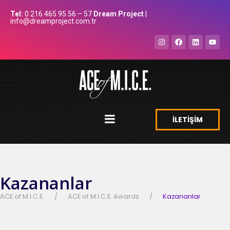
Tel:
0 216 465 95 56 – 57
Dream Project
|
info@dreamproject.com.tr
İLETİŞİM
Kazananlar
ACE of M.I.C.E.
ACE of M.I.C.E. Awards
Kazananlar