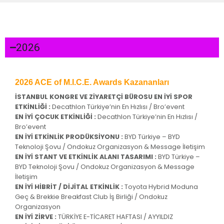
2026
2026 ACE of M.I.C.E. Awards Kazananları
İSTANBUL KONGRE VE ZİYARETÇİ BÜROSU EN İYİ SPOR
ETKİNLİĞİ :
Decathlon Türkiye’nin En Hızlısı / Bro’event
EN İYİ ÇOCUK ETKİNLİĞİ :
Decathlon Türkiye’nin En Hızlısı /
Bro’event
EN İYİ ETKİNLİK PRODÜKSİYONU :
BYD Türkiye – BYD
Teknoloji Şovu / Ondokuz Organizasyon & Message İletişim
EN İYİ STANT VE ETKİNLİK ALANI TASARIMI :
BYD Türkiye –
BYD Teknoloji Şovu / Ondokuz Organizasyon & Message
İletişim
EN İYİ HİBRİT / DİJİTAL ETKİNLİK :
Toyota Hybrid Moduna
Geç & Brekkie Breakfast Club İş Birliği / Ondokuz
Organizasyon
EN İYİ ZİRVE :
TÜRKİYE E-TİCARET HAFTASI / AYYILDIZ