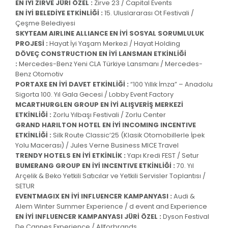
EN İYİ ZİRVE JÜRİ ÖZEL :
Zirve 23 / Capital Events
EN İYİ BELEDİYE ETKİNLİĞİ :
15. Uluslararası Ot Festivali /
Çeşme Belediyesi
SKYTEAM AIRLINE ALLIANCE EN İYİ SOSYAL SORUMLULUK
PROJESİ :
Hayat İyi Yaşam Merkezi / Hayat Holding
DÖVEÇ CONSTRUCTION EN İYİ LANSMAN ETKİNLİĞİ
:
Mercedes-Benz Yeni CLA Türkiye Lansmanı / Mercedes-
Benz Otomotiv
PORTAXE EN İYİ DAVET ETKİNLİĞİ :
“100 Yıllık İmza” – Anadolu
Sigorta 100. Yıl Gala Gecesi / Lobby Event Factory
MCARTHURGLEN GROUP EN İYİ ALIŞVERİŞ MERKEZİ
ETKİNLİĞİ :
Zorlu Yılbaşı Festivali / Zorlu Center
GRAND HARILTON HOTEL EN İYİ INCOMING INCENTIVE
ETKİNLİĞİ :
Silk Route Classic’25 (Klasik Otomobillerle İpek
Yolu Macerası) / Jules Verne Business MICE Travel
TRENDY HOTELS EN İYİ ETKİNLİK :
Yapı Kredi FEST / Setur
BUMERANG GROUP EN İYİ INCENTIVE ETKİNLİĞİ :
70. Yıl
Arçelik & Beko Yetkili Satıcılar ve Yetkili Servisler Toplantısı /
SETUR
EVENTMAGIX EN İYİ INFLUENCER KAMPANYASI :
Audi &
Alem Winter Summer Experience / d event and Experience
EN İYİ INFLUENCER KAMPANYASI JÜRİ ÖZEL :
Dyson Festival
De Cannes Experience / Allforbrands