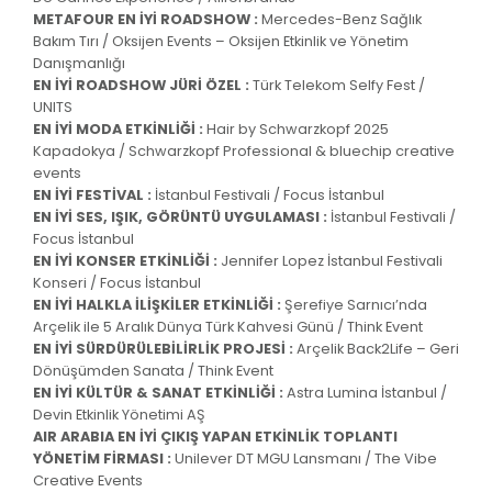
METAFOUR EN İYİ ROADSHOW :
Mercedes-Benz Sağlık
Bakım Tırı / Oksijen Events – Oksijen Etkinlik ve Yönetim
Danışmanlığı
EN İYİ ROADSHOW JÜRİ ÖZEL :
Türk Telekom Selfy Fest /
UNITS
EN İYİ MODA ETKİNLİĞİ :
Hair by Schwarzkopf 2025
Kapadokya / Schwarzkopf Professional & bluechip creative
events
EN İYİ FESTİVAL :
İstanbul Festivali / Focus İstanbul
EN İYİ SES, IŞIK, GÖRÜNTÜ UYGULAMASI :
İstanbul Festivali /
Focus İstanbul
EN İYİ KONSER ETKİNLİĞİ :
Jennifer Lopez İstanbul Festivali
Konseri / Focus İstanbul
EN İYİ HALKLA İLİŞKİLER ETKİNLİĞİ :
Şerefiye Sarnıcı’nda
Arçelik ile 5 Aralık Dünya Türk Kahvesi Günü / Think Event
EN İYİ SÜRDÜRÜLEBİLİRLİK PROJESİ :
Arçelik Back2Life – Geri
Dönüşümden Sanata / Think Event
EN İYİ KÜLTÜR & SANAT ETKİNLİĞİ :
Astra Lumina İstanbul /
Devin Etkinlik Yönetimi AŞ
AIR ARABIA EN İYİ ÇIKIŞ YAPAN ETKİNLİK TOPLANTI
YÖNETİM FİRMASI :
Unilever DT MGU Lansmanı / The Vibe
Creative Events