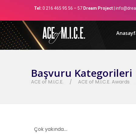
Tel:
0 216 465 95 56 – 57
Dream Project
| info@drea
Anasayf
Başvuru Kategorileri
ACE of M.I.C.E.
ACE of M.I.C.E. Awards
Çok yakında….